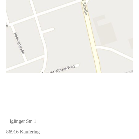
Iglinger Str. 1
86916 Kaufering